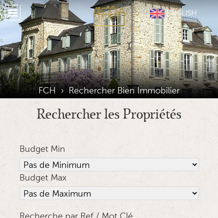
Accueil
ENGLISH
A Propos FCH
Propriétés
Nos Services
Notre Région
FCH
›
Rechercher Bien Immobilier
Hérbergement
Rechercher les Propriétés
Témoignages
Budget Min
Situation
Galerie
Budget Max
Journal
Medias Sociaux
Recherche par Ref / Mot Clé