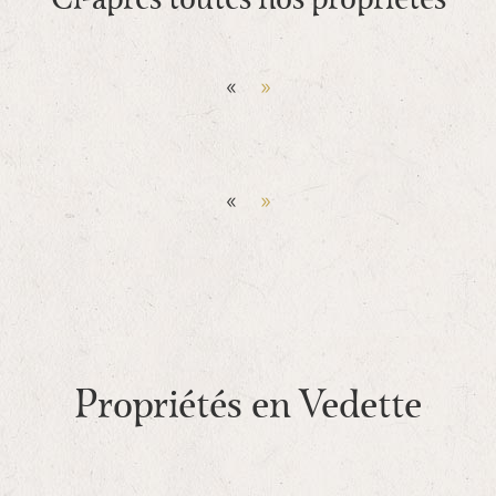
Ci-apres toutes nos propriétés
«
»
«
»
Propriétés en Vedette