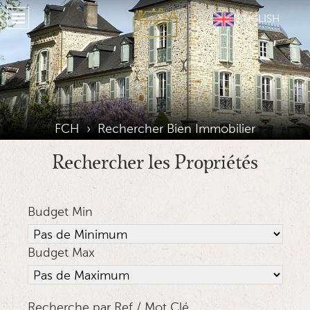
Accueil
ENGLISH
A Propos FCH
Propriétés
Nos Services
Notre Région
FCH
›
Rechercher Bien Immobilier
Hérbergement
Rechercher les Propriétés
Témoignages
Budget Min
Situation
Galerie
Budget Max
Journal
Medias Sociaux
Recherche par Ref / Mot Clé