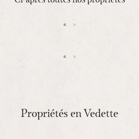
Ci-apres toutes nos propriétés
«
»
«
»
Propriétés en Vedette