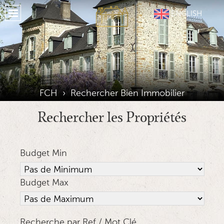
Accueil
ENGLISH
A Propos FCH
Propriétés
Nos Services
Notre Région
FCH
›
Rechercher Bien Immobilier
Hérbergement
Rechercher les Propriétés
Témoignages
Budget Min
Situation
Galerie
Budget Max
Journal
Medias Sociaux
Recherche par Ref / Mot Clé