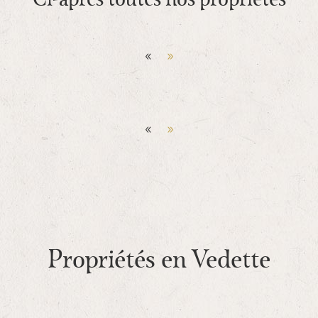
Ci-apres toutes nos propriétés
«
»
«
»
Propriétés en Vedette