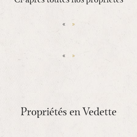
Ci-apres toutes nos propriétés
«
»
«
»
Propriétés en Vedette