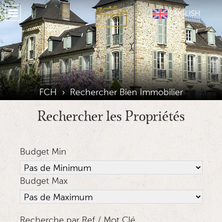
Accueil
ENGLISH
A Propos FCH
Propriétés
Nos Services
Notre Région
FCH
›
Rechercher Bien Immobilier
Hérbergement
Rechercher les Propriétés
Témoignages
Budget Min
Situation
Galerie
Budget Max
Journal
Medias Sociaux
Recherche par Ref / Mot Clé