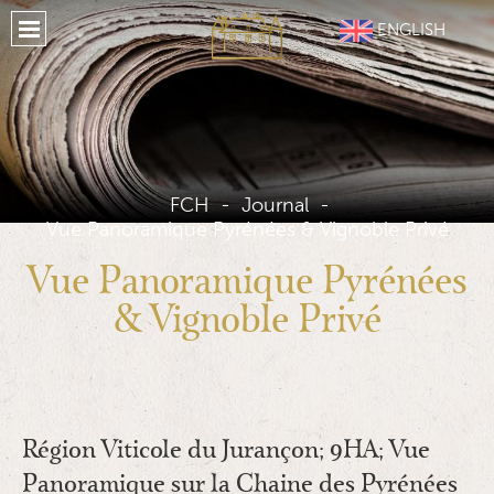
Accueil
ENGLISH
A Propos FCH
Propriétés
Nos Services
Notre Région
FCH
-
Journal
-
Vue Panoramique Pyrénées & Vignoble Privé
Hérbergement
Vue Panoramique Pyrénées
Témoignages
& Vignoble Privé
Situation
Galerie
Journal
Région Viticole du Jurançon; 9HA; Vue
Medias Sociaux
Panoramique sur la Chaine des Pyrénées