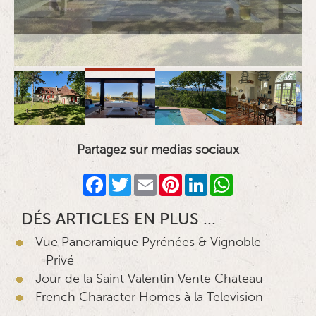
No caption used for images
Partagez sur medias sociaux
Facebook
Twitter
Email
Pinterest
LinkedIn
WhatsApp
DÉS ARTICLES EN PLUS ...
Vue Panoramique Pyrénées & Vignoble
Privé
Jour de la Saint Valentin Vente Chateau
French Character Homes à la Television